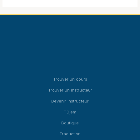
produit
produit
Trouver un cours
Trouver un instructeur
Devenir Instructeur
TDjem
Boutique
Traduction