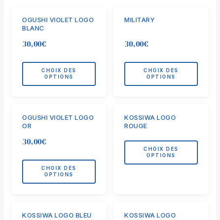
Ce
Ce
OGUSHI VIOLET LOGO
MILITARY
produit
produit
BLANC
a
a
30,00
€
30,00
€
plusieurs
plusieurs
variations.
variations.
Les
Les
CHOIX DES
CHOIX DES
OPTIONS
OPTIONS
options
options
peuvent
peuvent
être
être
Ce
Ce
choisies
choisies
OGUSHI VIOLET LOGO
KOSSIWA LOGO
produit
produit
OR
ROUGE
sur
sur
a
a
la
la
30,00
€
plusieurs
plusieurs
CHOIX DES
page
page
variations.
variations.
OPTIONS
du
du
Les
Les
CHOIX DES
produit
produit
OPTIONS
options
options
peuvent
peuvent
être
être
Ce
Ce
choisies
choisies
KOSSIWA LOGO BLEU
KOSSIWA LOGO
produit
produit