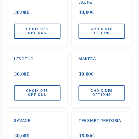
JAUNE
sur
sur
a
a
la
la
30,00
€
30,00
€
plusieurs
plusieurs
page
page
variations.
variations.
du
du
Les
Les
CHOIX DES
CHOIX DES
produit
produit
OPTIONS
OPTIONS
options
options
peuvent
peuvent
être
être
Ce
Ce
choisies
choisies
LESOTHO
MAKEBA
produit
produit
sur
sur
a
a
la
la
30,00
€
30,00
€
plusieurs
plusieurs
page
page
variations.
variations.
du
du
Les
Les
CHOIX DES
CHOIX DES
produit
produit
OPTIONS
OPTIONS
options
options
peuvent
peuvent
être
être
Ce
Ce
choisies
choisies
SAVANE
TEE SHIRT PRETORIA
produit
produit
sur
sur
a
a
la
la
30,00
€
35,00
€
plusieurs
plusieurs