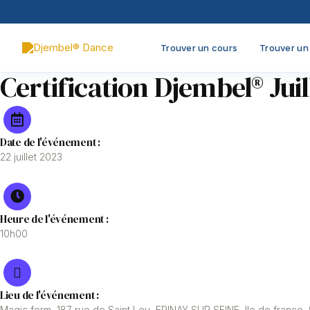
Skip
to
content
Trouver un cours
Trouver un 
Certification Djembel® Juil
Date de l'événement :
22 juillet 2023
Heure de l'événement :
10h00
Lieu de l'événement :
Magic form, 187 rue de Saint Leu, EPINAY SUR SEINE, Ile de france