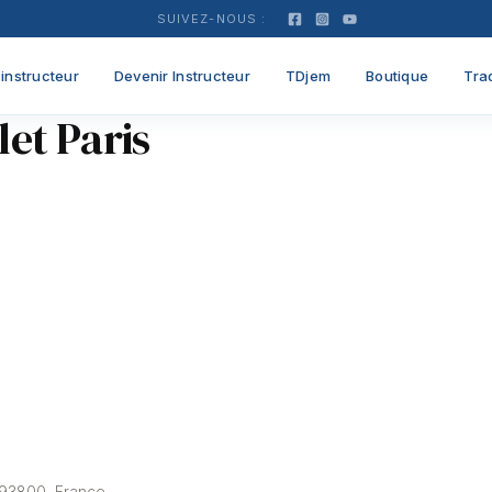
SUIVEZ-NOUS :
instructeur
Devenir Instructeur
TDjem
Boutique
Tra
let Paris
, 93800, France