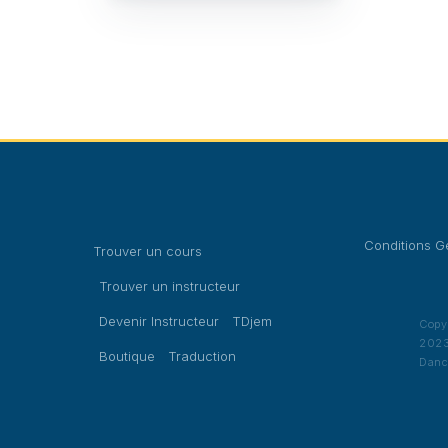
Conditions G
Trouver un cours
Trouver un instructeur
Devenir Instructeur
TDjem
Copy
2023
Boutique
Traduction
Danc