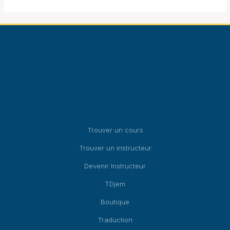
produit
produit
Trouver un cours
Trouver un instructeur
Devenir Instructeur
TDjem
Boutique
Traduction