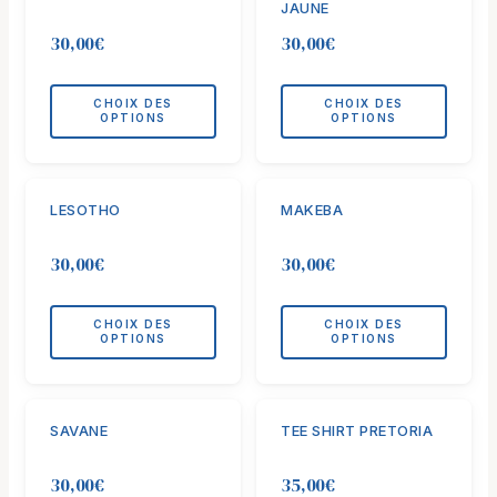
JAUNE
sur
sur
a
a
la
la
30,00
€
30,00
€
plusieurs
plusieurs
page
page
variations.
variations.
du
du
Les
Les
CHOIX DES
CHOIX DES
produit
produit
OPTIONS
OPTIONS
options
options
peuvent
peuvent
être
être
Ce
Ce
choisies
choisies
LESOTHO
MAKEBA
produit
produit
sur
sur
a
a
la
la
30,00
€
30,00
€
plusieurs
plusieurs
page
page
variations.
variations.
du
du
Les
Les
CHOIX DES
CHOIX DES
produit
produit
OPTIONS
OPTIONS
options
options
peuvent
peuvent
être
être
Ce
Ce
choisies
choisies
SAVANE
TEE SHIRT PRETORIA
produit
produit
sur
sur
a
a
la
la
30,00
€
35,00
€
plusieurs
plusieurs