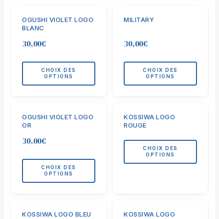
Ce
Ce
OGUSHI VIOLET LOGO
MILITARY
produit
produit
BLANC
a
a
30,00
€
30,00
€
plusieurs
plusieurs
variations.
variations.
Les
Les
CHOIX DES
CHOIX DES
OPTIONS
OPTIONS
options
options
peuvent
peuvent
être
être
Ce
Ce
choisies
choisies
OGUSHI VIOLET LOGO
KOSSIWA LOGO
produit
produit
OR
ROUGE
sur
sur
a
a
la
la
30,00
€
plusieurs
plusieurs
CHOIX DES
page
page
variations.
variations.
OPTIONS
du
du
Les
Les
CHOIX DES
produit
produit
OPTIONS
options
options
peuvent
peuvent
être
être
Ce
Ce
choisies
choisies
KOSSIWA LOGO BLEU
KOSSIWA LOGO
produit
produit