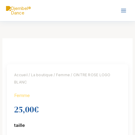
Skip
Main
to
Men
content
quantité
de
CINTRE
ROSE
LOGO
Accueil
/
La boutique
/
Femme
/ CINTRE ROSE LOGO
BLANC
BLANC
Femme
25,00
€
taille