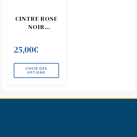
a
plusieurs
CINTRE ROSE
variations.
NOIR
Les
PAILLETÉ
options
peuvent
25,00
€
être
choisies
sur
CHOIX DES
la
OPTIONS
page
du
produit