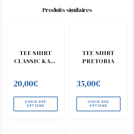
Produits similaires
Ce
Ce
produit
produit
a
a
plusieurs
plusieurs
TEE SHIRT
TEE SHIRT
variations.
variations.
CLASSIC KAKI
PRETORIA
Les
Les
LOGO BLANC
options
options
peuvent
peuvent
20,00
€
35,00
€
être
être
choisies
choisies
sur
sur
CHOIX DES
CHOIX DES
la
la
OPTIONS
OPTIONS
page
page
du
du
Ce
produit
produit
produit