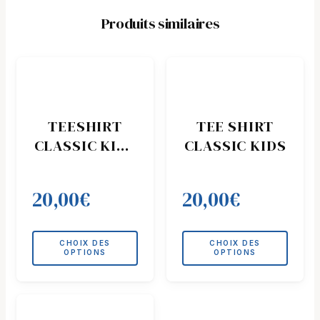
Produits similaires
Ce
Ce
produit
produit
a
a
plusieurs
plusieurs
TEESHIRT
TEE SHIRT
variations.
variations.
CLASSIC KIDS
CLASSIC KIDS
Les
Les
ROSE
options
options
peuvent
peuvent
20,00
€
20,00
€
être
être
choisies
choisies
sur
sur
CHOIX DES
CHOIX DES
la
la
OPTIONS
OPTIONS
page
page
du
du
Ce
produit
produit
produit