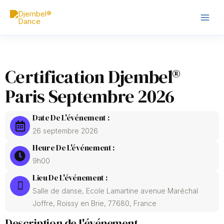
Skip
Main
to
Men
content
Certification Djembel®
Paris Septembre 2026
Date De L'événement :
26 septembre 2026
Heure De L'événement :
9h00
Lieu De L'événement :
Salle de danse, Ecole Lamartine avenue Maréchal
Joffre, Roissy en Brie, 77680, France
Description de l'événement