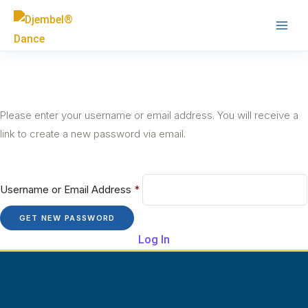
Skip
Main
to
Men
content
Please enter your username or email address. You will receive a
link to create a new password via email.
Username or Email Address
*
Log In