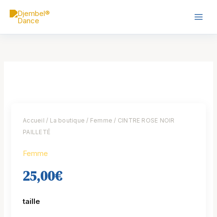
Skip
Main
to
Men
content
quantité
de
CINTRE
ROSE
NOIR
Accueil
/
La boutique
/
Femme
/ CINTRE ROSE NOIR
PAILLETÉ
PAILLETÉ
Femme
25,00
€
taille