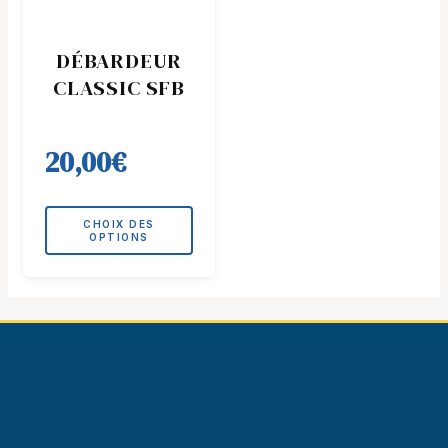
a
plusieurs
DÉBARDEUR
variations.
CLASSIC SFB
Les
options
peuvent
20,00
€
être
choisies
sur
CHOIX DES
la
OPTIONS
page
du
produit