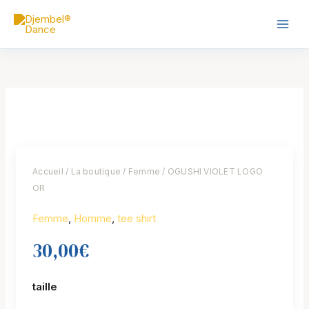
Skip
Main
to
Men
content
quantité
de
OGUSHI
VIOLET
LOGO
Accueil
/
La boutique
/
Femme
/ OGUSHI VIOLET LOGO
OR
OR
Femme
,
Homme
,
tee shirt
30,00
€
taille