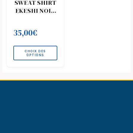
SWEAT SHIRT
variations.
EKESHI NOIR
Les
LOGO BLANC
options
peuvent
35,00
€
être
choisies
sur
CHOIX DES
la
OPTIONS
page
du
produit