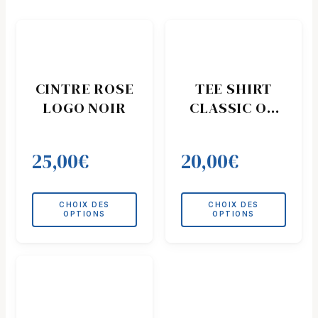
Ce
Ce
produit
produit
a
a
plusieurs
plusieurs
CINTRE ROSE
TEE SHIRT
variations.
variations.
LOGO NOIR
CLASSIC OR
Les
Les
S1N
options
options
peuvent
peuvent
25,00
€
20,00
€
être
être
choisies
choisies
sur
sur
CHOIX DES
CHOIX DES
la
la
OPTIONS
OPTIONS
page
page
du
du
Ce
produit
produit
produit
a
plusieurs