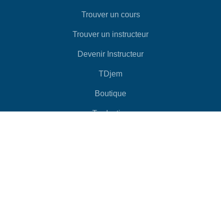
Trouver un cours
Trouver un instructeur
Devenir Instructeur
TDjem
Boutique
Traduction
Conditions Générales de Vente
Copyright © 2023 Djembel® Dance