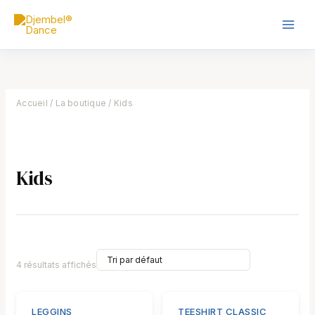
Skip
Main
to
Men
content
Accueil
/
La boutique
/ Kids
Kids
4 résultats affichés
Ce
Ce
LEGGINS
TEESHIRT CLASSIC