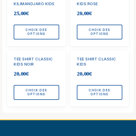
produit
produit
KILIMANDJARO KIDS
KIDS ROSE
a
a
25,00
€
20,00
€
plusieurs
plusieurs
variations.
variations.
Les
Les
CHOIX DES
CHOIX DES
OPTIONS
OPTIONS
options
options
peuvent
peuvent
être
être
Ce
Ce
choisies
choisies
TEE SHIRT CLASSIC
TEE SHIRT CLASSIC
produit
produit
KIDS NOIR
KIDS
sur
sur
a
a
la
la
20,00
€
20,00
€
plusieurs
plusieurs
page
page
variations.
variations.
du
du
Les
Les
CHOIX DES
CHOIX DES
produit
produit
OPTIONS
OPTIONS
options
options
peuvent
peuvent
être
être
choisies
choisies
sur
sur
la
la