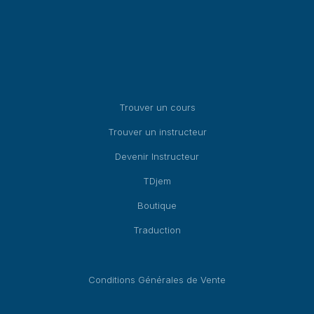
page
page
du
du
produit
produit
Trouver un cours
Trouver un instructeur
Devenir Instructeur
TDjem
Boutique
Traduction
Conditions Générales de Vente