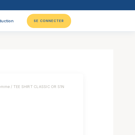
duction
SE CONNECTER
emme
/ TEE SHIRT CLASSIC OR S1N