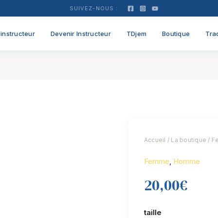
SUIVEZ-NOUS :
instructeur
Devenir Instructeur
TDjem
Boutique
Tra
quantité
de
Accueil
/
La boutique
/
F
TEE
SHIRT
Femme
,
Homme
CLASSIC
20,00
€
OR
S1N
taille