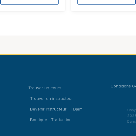
du
du
produit
produit
Conditions G
Trouver un cours
Trouver un instructeur
Devenir Instructeur
TDjem
Copy
2023
Boutique
Traduction
Danc