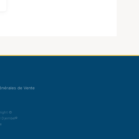
énérales de Vente
right ©
 Djembel®
e