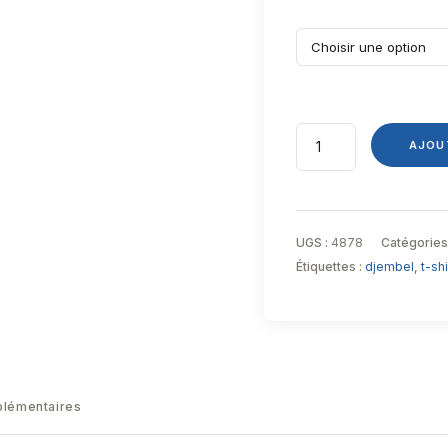
AJOU
UGS :
4878
Catégories
Étiquettes :
djembel
,
t-shi
plémentaires